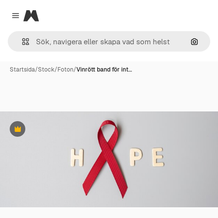
Magnific
Close menu
Sök eft
Startsida
/
Stock
/
Foton
/
Vinrött band för int…
Premie