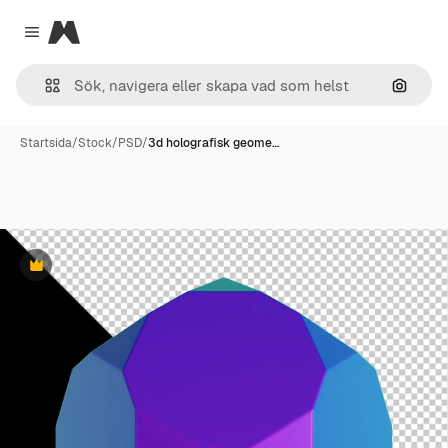
Magnific
Close menu
Sök eft
Startsida
/
Stock
/
PSD
/
3d holografisk geome…
Premie