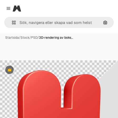
Magnific
Close menu
Sök eft
Startsida
/
Stock
/
PSD
/
3D-rendering av boks…
Premie