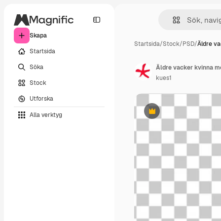
Skapa
Startsida
/
Stock
/
PSD
/
Äldre va
Startsida
Söka
Äldre vacker kvinna 
kues1
Stock
Utforska
Alla verktyg
Premie