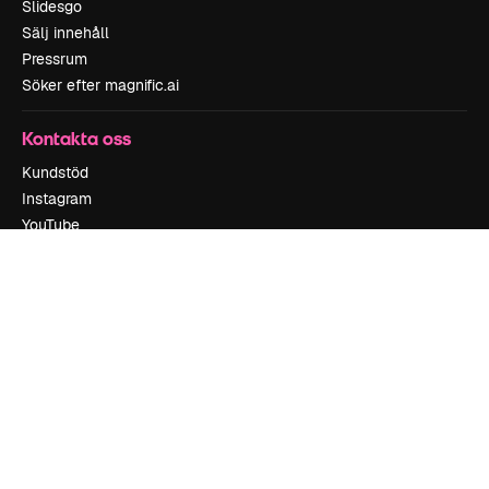
Slidesgo
Sälj innehåll
Pressrum
Söker efter magnific.ai
Kontakta oss
Kundstöd
Instagram
YouTube
LinkedIn
TikTok
Discord
X
Reddit
Copyright © 2010-
2026
Freepik Company S.L.U.
Alla rättigheter
reserverade
.