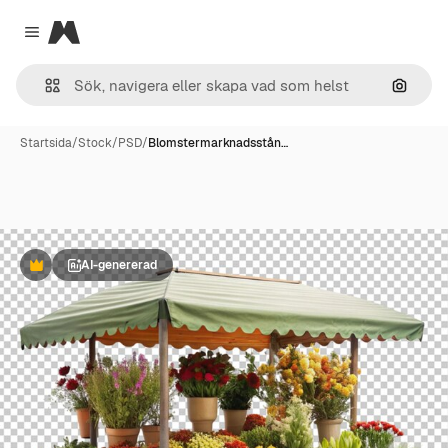
Magnific
Close menu
Sök eft
Startsida
/
Stock
/
PSD
/
Blomstermarknadsstån…
AI-genererad
Premie