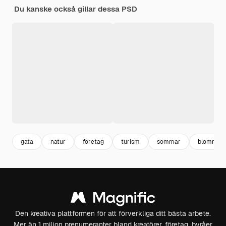
Du kanske också gillar dessa PSD
gata
natur
företag
turism
sommar
blomma
Den kreativa plattformen för att förverkliga ditt bästa arbete.
Mer än 1 miljon prenumeranter bland kreatörer, företag, byråer