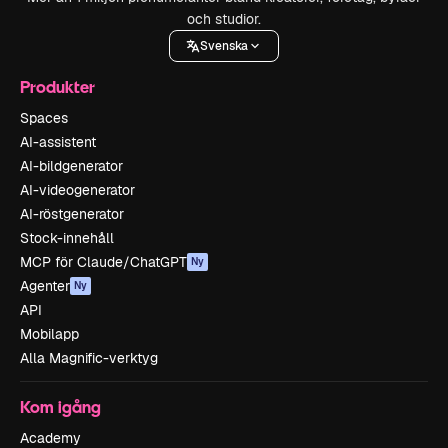
och studior.
Svenska
Produkter
Spaces
AI-assistent
AI-bildgenerator
AI-videogenerator
AI-röstgenerator
Stock-innehåll
MCP för Claude/ChatGPT
Ny
Agenter
Ny
API
Mobilapp
Alla Magnific-verktyg
Kom igång
Academy