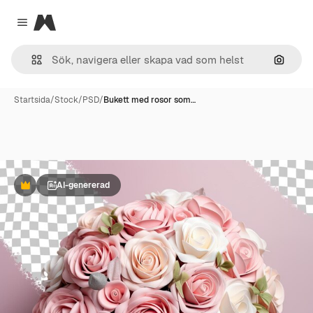
Magnific
Close menu
Sök eft
Startsida
/
Stock
/
PSD
/
Bukett med rosor som…
AI-genererad
Premie