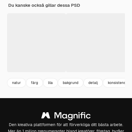
Du kanske också gillar dessa PSD
natur
färg
lila
bakgrund
detalj
konsistens
Den kreativa plattformen för att förverkliga ditt bästa arbete.
Mer än 1 miljon prenumeranter bland kreatörer, företag, byråer