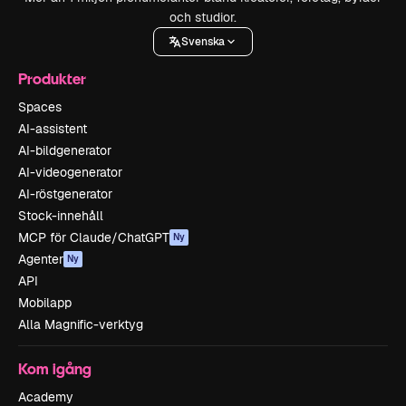
och studior.
Svenska
Produkter
Spaces
AI-assistent
AI-bildgenerator
AI-videogenerator
AI-röstgenerator
Stock-innehåll
MCP för Claude/ChatGPT
Ny
Agenter
Ny
API
Mobilapp
Alla Magnific-verktyg
Kom igång
Academy