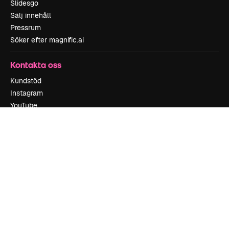
Slidesgo
Sälj innehåll
Pressrum
Söker efter magnific.ai
Kontakta oss
Kundstöd
Instagram
YouTube
LinkedIn
TikTok
Discord
X
Reddit
Copyright © 2010-
2026
Freepik Company S.L.U.
Alla rättigheter
reserverade
.