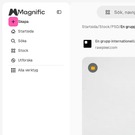
Skapa
Startsida
/
Stock
/
PSD
/
En grupp
Startsida
Söka
En grupp internationel
rawpixel.com
Stock
Utforska
Alla verktyg
Premie