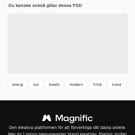
Du kanske också gillar dessa PSD
energi
kul
livsstil
modern
fritid
trend
st
Den kreativa plattformen för att förverkliga ditt bästa arbete.
Mer än 1 miljon prenumeranter bland kreatörer, företag, byråer