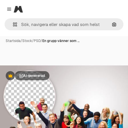
Magnific
Close menu
Sök eft
Startsida
/
Stock
/
PSD
/
En grupp vänner som …
AI-genererad
Premie