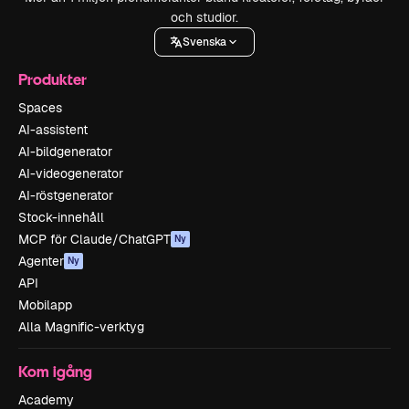
och studior.
Svenska
Produkter
Spaces
AI-assistent
AI-bildgenerator
AI-videogenerator
AI-röstgenerator
Stock-innehåll
MCP för Claude/ChatGPT
Ny
Agenter
Ny
API
Mobilapp
Alla Magnific-verktyg
Kom igång
Academy