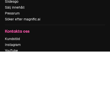
Slidesgo
Sälj innehåll
Pressrum
Söker efter magnific.ai
Kontakta oss
Kundstöd
Instagram
YouTube
LinkedIn
TikTok
Discord
X
Reddit
Copyright © 2010-
2026
Freepik Company S.L.U.
Alla rättigheter
reserverade
.