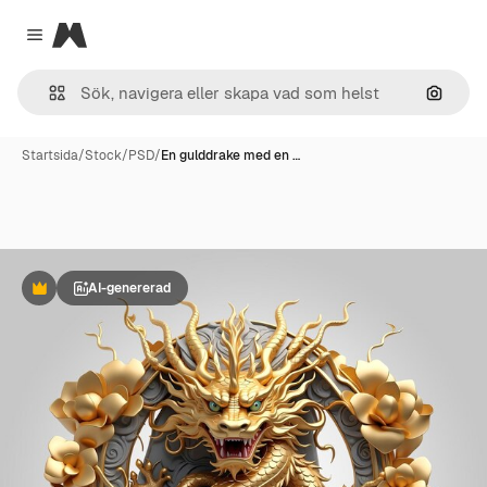
Magnific
Close menu
Sök eft
Startsida
/
Stock
/
PSD
/
En gulddrake med en …
AI-genererad
Premie