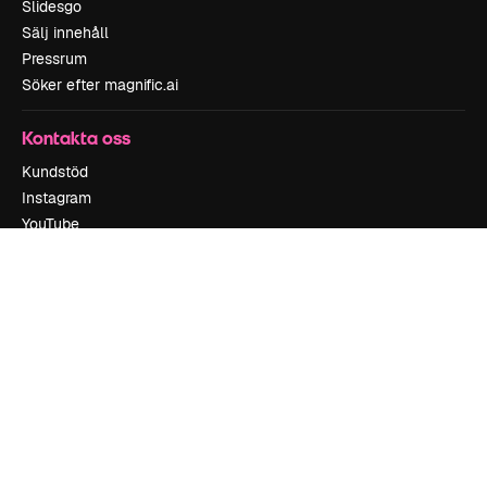
Slidesgo
Sälj innehåll
Pressrum
Söker efter magnific.ai
Kontakta oss
Kundstöd
Instagram
YouTube
LinkedIn
TikTok
Discord
X
Reddit
Copyright © 2010-
2026
Freepik Company S.L.U.
Alla rättigheter
reserverade
.