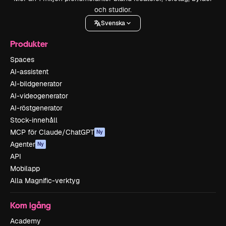
och studior.
Svenska
Produkter
Spaces
AI-assistent
AI-bildgenerator
AI-videogenerator
AI-röstgenerator
Stock-innehåll
MCP för Claude/ChatGPT
Ny
Agenter
Ny
API
Mobilapp
Alla Magnific-verktyg
Kom igång
Academy