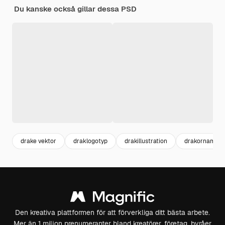
Du kanske också gillar dessa PSD
drake vektor
draklogotyp
drakillustration
drakornament
Den kreativa plattformen för att förverkliga ditt bästa arbete.
Mer än 1 miljon prenumeranter bland kreatörer, företag, byråer