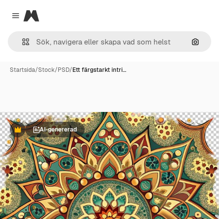
Magnific
Close menu
Sök eft
Startsida
/
Stock
/
PSD
/
Ett färgstarkt intri…
AI-genererad
Premie