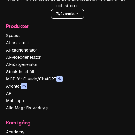
och studior.
Svenska
Produkter
Spaces
AI-assistent
AI-bildgenerator
AI-videogenerator
AI-röstgenerator
Stock-innehåll
MCP för Claude/ChatGPT
Ny
Agenter
Ny
API
Mobilapp
Alla Magnific-verktyg
Kom igång
Academy