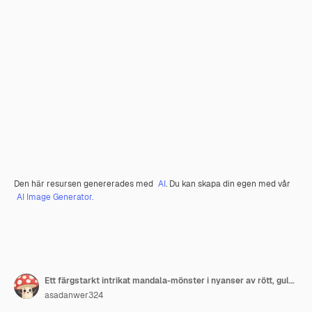
Den här resursen genererades med
AI
. Du kan skapa din egen med vår
AI Image Generator.
Ett färgstarkt intrikat mandala-mönster i nyanser av rött, guld och blått på en mörk bakgrund
asadanwer324