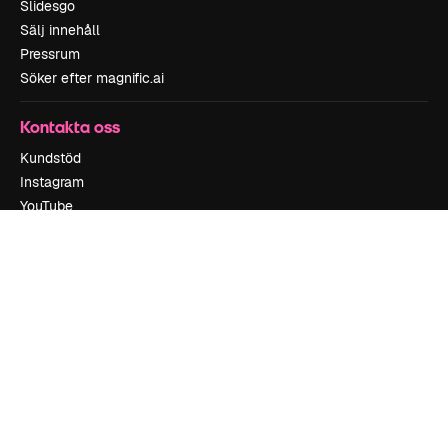
Slidesgo
Sälj innehåll
Pressrum
Söker efter magnific.ai
Kontakta oss
Kundstöd
Instagram
YouTube
LinkedIn
TikTok
Discord
X
Reddit
Copyright © 2010-
2026
Freepik Company S.L.U.
Alla rättigheter
reserverade
.