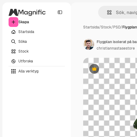
Skapa
Startsida
/
Stock
/
PSD
/
Flygplan
Startsida
Söka
Flygplan isolerat på b
christiannastasestore
Stock
Utforska
Alla verktyg
Premie