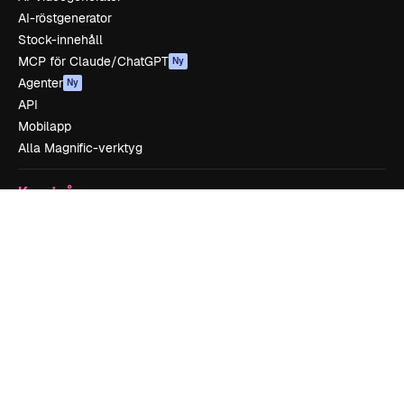
AI-röstgenerator
Stock-innehåll
MCP för Claude/ChatGPT
Ny
Agenter
Ny
API
Mobilapp
Alla Magnific-verktyg
Kom igång
Academy
Dokumentation
Support
Användarvillkor
Integritetspolicy
Original
Ny
Cookies policy
Förtroendecenter
Affiliates