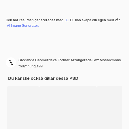
Den här resursen genererades med
AI
. Du kan skapa din egen med vår
AI Image Generator.
Glödande Geometriska Former Arrangerade i ett Mosaikmönster Geomet Y2K Textur Form Bakgrund Dekor Konst
thuynhungle99
Du kanske också gillar dessa PSD