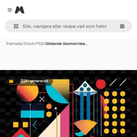
Magnific
Close menu
Sök eft
Startsida
/
Stock
/
PSD
/
Glödande Geometriska…
AI-genererad
Premie