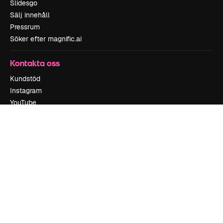
Slidesgo
Sälj innehåll
Pressrum
Söker efter magnific.ai
Kontakta oss
Kundstöd
Instagram
YouTube
LinkedIn
TikTok
Discord
X
Reddit
Copyright © 2010-
2026
Freepik Company S.L.U.
Alla rättigheter
reserverade
.