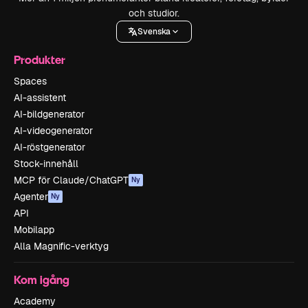
och studior.
Svenska
Produkter
Spaces
AI-assistent
AI-bildgenerator
AI-videogenerator
AI-röstgenerator
Stock-innehåll
MCP för Claude/ChatGPT
Ny
Agenter
Ny
API
Mobilapp
Alla Magnific-verktyg
Kom igång
Academy