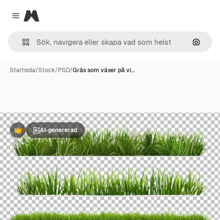
Magnific
Close menu
Sök eft
Startsida
/
Stock
/
PSD
/
Gräs som växer på vi…
AI-genererad
Premie