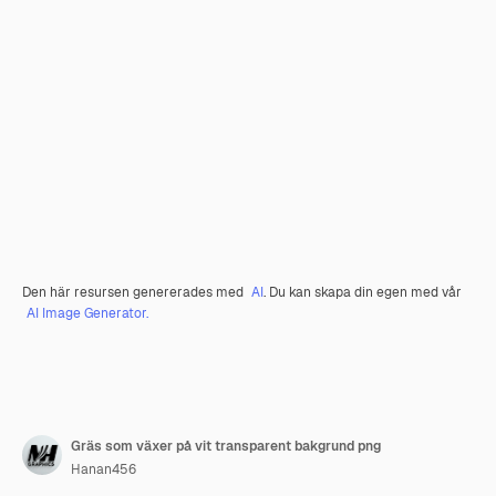
Den här resursen genererades med
AI
. Du kan skapa din egen med vår
AI Image Generator.
Gräs som växer på vit transparent bakgrund png
Hanan456