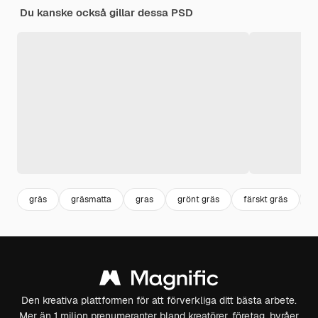
Du kanske också gillar dessa PSD
gräs
gräsmatta
gras
grönt gräs
färskt gräs
g
Den kreativa plattformen för att förverkliga ditt bästa arbete.
Mer än 1 miljon prenumeranter bland kreatörer, företag, byråer