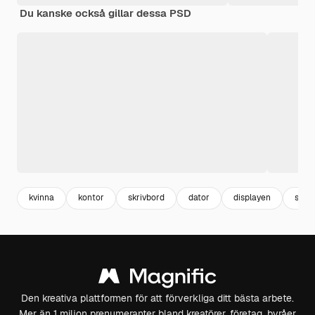
Du kanske också gillar dessa PSD
kvinna
kontor
skrivbord
dator
displayen
skär
Den kreativa plattformen för att förverkliga ditt bästa arbete.
Mer än 1 miljon prenumeranter bland kreatörer, företag, byråer