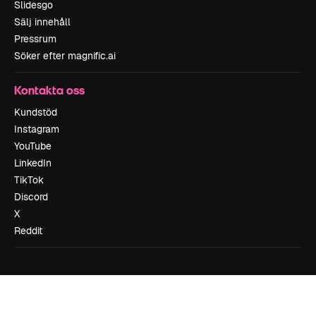
Slidesgo
Sälj innehåll
Pressrum
Söker efter magnific.ai
Kontakta oss
Kundstöd
Instagram
YouTube
LinkedIn
TikTok
Discord
X
Reddit
Copyright © 2010-
2026
Freepik Company S.L.U.
Alla rättigheter
reserverade
.