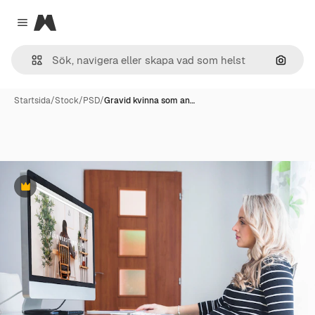
Magnific
Close menu
Sök eft
Startsida
/
Stock
/
PSD
/
Gravid kvinna som an…
Premie