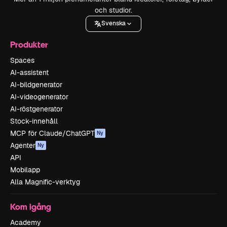
och studior.
Svenska
Produkter
Spaces
AI-assistent
AI-bildgenerator
AI-videogenerator
AI-röstgenerator
Stock-innehåll
MCP för Claude/ChatGPT
Ny
Agenter
Ny
API
Mobilapp
Alla Magnific-verktyg
Kom igång
Academy