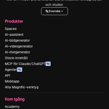
och studior.
Svenska
Produkter
Spaces
AI-assistent
AI-bildgenerator
AI-videogenerator
AI-röstgenerator
Stock-innehåll
MCP för Claude/ChatGPT
Ny
Agenter
Ny
API
Mobilapp
Alla Magnific-verktyg
Kom igång
Academy