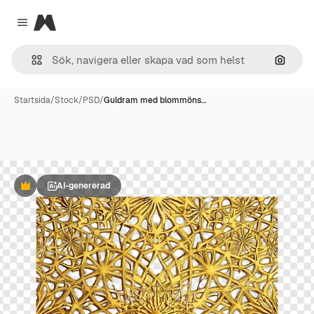
Magnific
Close menu
Sök eft
Startsida
/
Stock
/
PSD
/
Guldram med blommöns…
AI-genererad
Premie