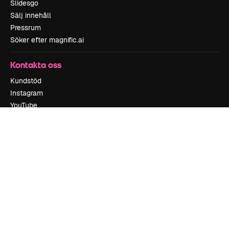
Slidesgo
Sälj innehåll
Pressrum
Söker efter magnific.ai
Kontakta oss
Kundstöd
Instagram
YouTube
LinkedIn
TikTok
Discord
X
Reddit
Copyright © 2010-
2026
Freepik Company S.L.U.
Alla rättigheter
reserverade
.