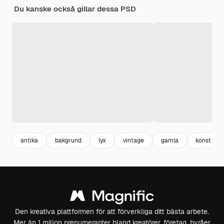
Du kanske också gillar dessa PSD
antika
bakgrund
lyx
vintage
gamla
konst
Den kreativa plattformen för att förverkliga ditt bästa arbete.
Mer än 1 miljon prenumeranter bland kreatörer, företag, byråer