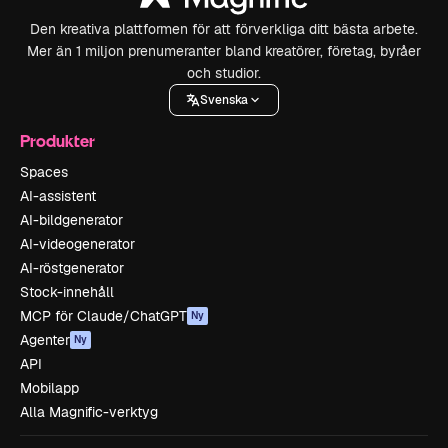
Den kreativa plattformen för att förverkliga ditt bästa arbete.
Mer än 1 miljon prenumeranter bland kreatörer, företag, byråer
och studior.
Svenska
Produkter
Spaces
AI-assistent
AI-bildgenerator
AI-videogenerator
AI-röstgenerator
Stock-innehåll
MCP för Claude/ChatGPT
Ny
Agenter
Ny
API
Mobilapp
Alla Magnific-verktyg