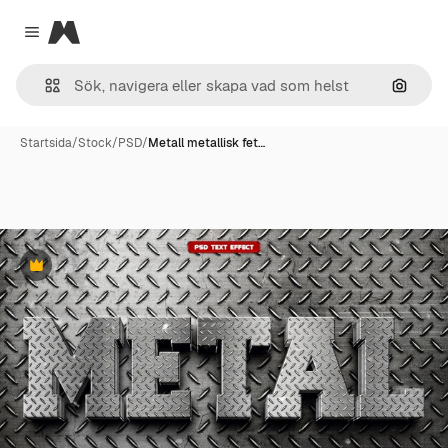
Magnific
Close menu
Sök eft
Startsida
/
Stock
/
PSD
/
Metall metallisk fet…
Premie