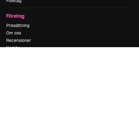
Företag
Företag
Prissättning
Om oss
Recensioner
Karriär
Söktrender
Blogg
Händelser
Slidesgo
Sälj innehåll
Pressrum
Söker efter magnific.ai
Kontakta oss
Kundstöd
Instagram