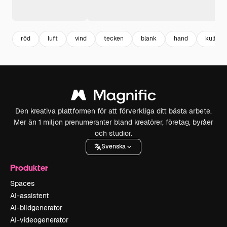
röd
luft
vind
tecken
blank
hand
kultur
Den kreativa plattformen för att förverkliga ditt bästa arbete.
Mer än 1 miljon prenumeranter bland kreatörer, företag, byråer
och studior.
Svenska
Produkter
Spaces
AI-assistent
AI-bildgenerator
AI-videogenerator