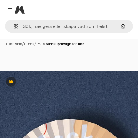
Magnific
Close menu
Sök eft
Startsida
/
Stock
/
PSD
/
Mockupdesign för han…
Premie