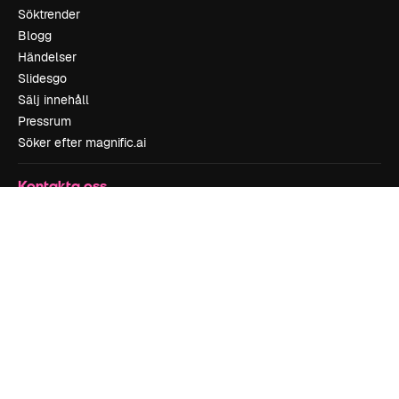
Söktrender
Blogg
Händelser
Slidesgo
Sälj innehåll
Pressrum
Söker efter magnific.ai
Kontakta oss
Kundstöd
Instagram
YouTube
LinkedIn
TikTok
Discord
X
Reddit