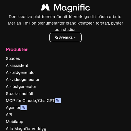
Den kreativa plattformen för att förverkliga ditt bästa arbete.
Mer än 1 miljon prenumeranter bland kreatörer, företag, byråer
och studior.
Svenska
Produkter
Spaces
AI-assistent
AI-bildgenerator
AI-videogenerator
AI-röstgenerator
Stock-innehåll
MCP för Claude/ChatGPT
Ny
Agenter
Ny
API
Mobilapp
Alla Magnific-verktyg