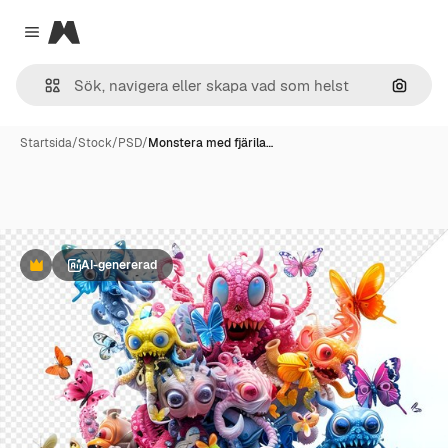
Magnific
Close menu
Sök eft
Startsida
/
Stock
/
PSD
/
Monstera med fjärila…
AI-genererad
Premie