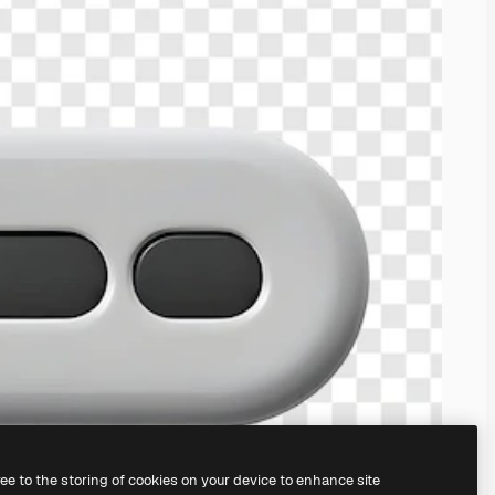
ree to the storing of cookies on your device to enhance site
ed vår
AI Image Generator.