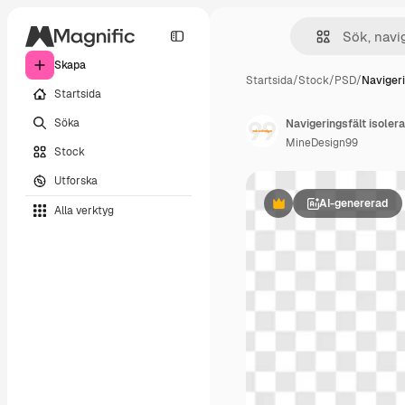
Skapa
Startsida
/
Stock
/
PSD
/
Navigeri
Startsida
Söka
Navigeringsfält isoler
MineDesign99
Stock
Utforska
AI-genererad
Alla verktyg
Premie