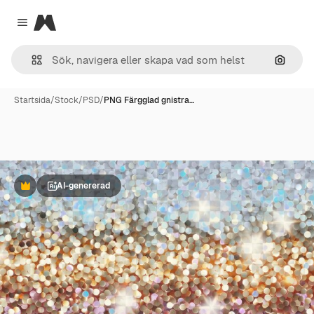
Magnific
Close menu
Sök eft
Startsida
/
Stock
/
PSD
/
PNG Färgglad gnistra…
AI-genererad
Premie