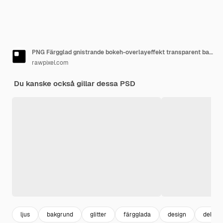
PNG Färgglad gnistrande bokeh-overlayeffekt transparent bakgrund
rawpixel.com
Du kanske också gillar dessa PSD
ljus
bakgrund
glitter
färgglada
design
dekora