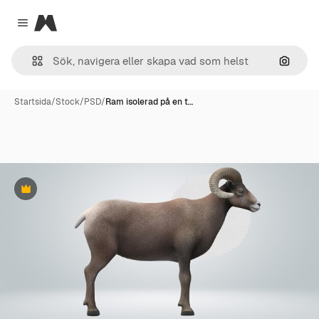
Magnific
Close menu
Sök eft
Startsida
/
Stock
/
PSD
/
Ram isolerad på en t…
Premie