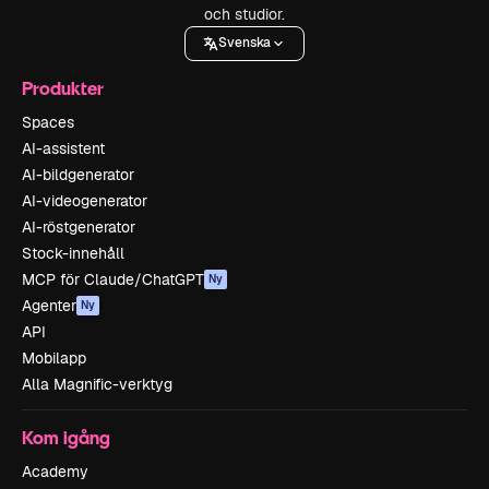
och studior.
Svenska
Produkter
Spaces
AI-assistent
AI-bildgenerator
AI-videogenerator
AI-röstgenerator
Stock-innehåll
MCP för Claude/ChatGPT
Ny
Agenter
Ny
API
Mobilapp
Alla Magnific-verktyg
Kom igång
Academy