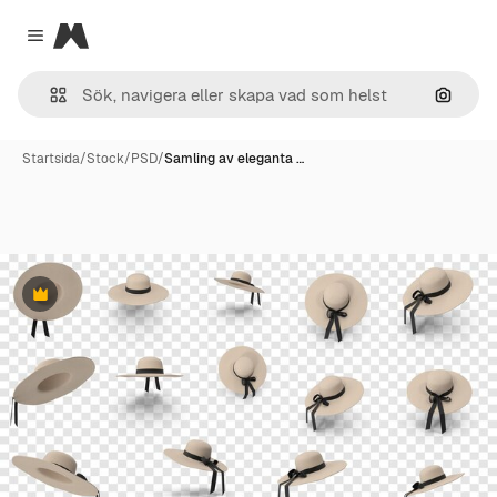
Magnific
Close menu
Sök eft
Startsida
/
Stock
/
PSD
/
Samling av eleganta …
Premie