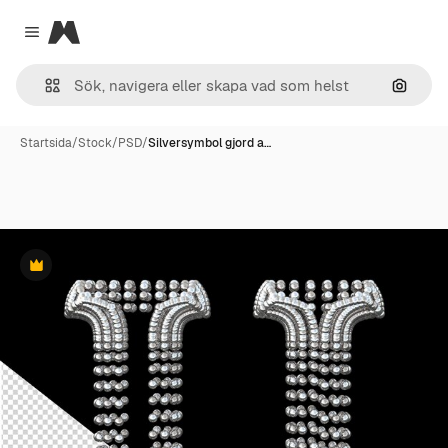
Magnific
Close menu
Sök eft
Startsida
/
Stock
/
PSD
/
Silversymbol gjord a…
Premie