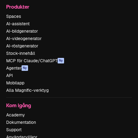
Produkter
Spaces
AI-assistent
AI-bildgenerator
AI-videogenerator
AI-röstgenerator
Stock-innehåll
MCP för Claude/ChatGPT
Ny
Agenter
Ny
API
Mobilapp
Alla Magnific-verktyg
Kom igång
Academy
Dokumentation
Support
Användarvillkor