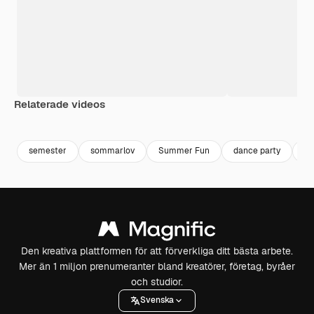
Relaterade videos
Premium
Premium
Premium
Premium
semester
sommarlov
Summer Fun
dance party
so
Den kreativa plattformen för att förverkliga ditt bästa arbete.
Mer än 1 miljon prenumeranter bland kreatörer, företag, byråer
och studior.
Svenska