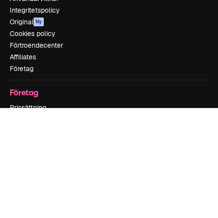
Integritetspolicy
Original
Ny
Cookies policy
Förtroendecenter
Affiliates
Företag
Företag
Prissättning
Om oss
Recensioner
Karriär
Söktrender
Blogg
Händelser
Slidesgo
Sälj innehåll
Pressrum