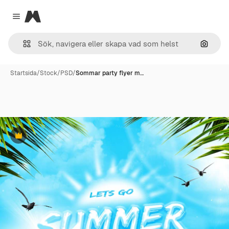
Magnific
Close menu
Sök eft
Startsida
/
Stock
/
PSD
/
Sommar party flyer m…
Premie