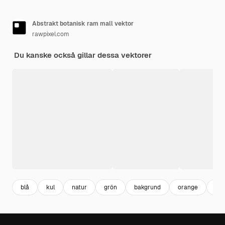
Abstrakt botanisk ram mall vektor
rawpixel.com
Du kanske också gillar dessa vektorer
blå
kul
natur
grön
bakgrund
orange
bla