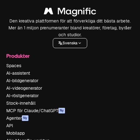
Den kreativa plattformen för att förverkliga ditt bästa arbete.
Mer än 1 miljon prenumeranter bland kreatörer, företag, byråer
och studior.
Svenska
Produkter
Spaces
AI-assistent
AI-bildgenerator
AI-videogenerator
AI-röstgenerator
Stock-innehåll
MCP för Claude/ChatGPT
Ny
Agenter
Ny
API
Mobilapp