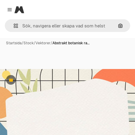
Magnific
Close menu
Sök eft
Startsida
/
Stock
/
Vektorer
/
Abstrakt botanisk ra…
Premie