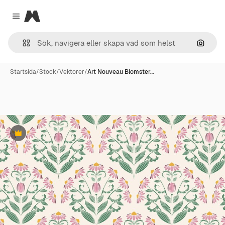
Magnific
Close menu
Sök eft
Startsida
/
Stock
/
Vektorer
/
Art Nouveau Blomster…
Premie