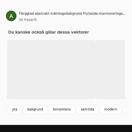
Färgglad abstrakt målningsbakgrund Flytande marmoreringsfärgbakgrund Flytande målning abstrakt
Ali Hasan5
Du kanske också gillar dessa vektorer
yta
bakgrund
konsistens
samtida
modern
vå