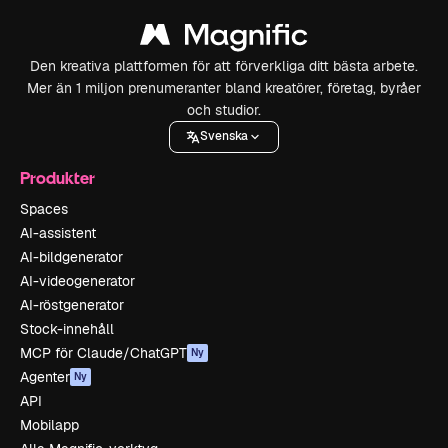
Den kreativa plattformen för att förverkliga ditt bästa arbete.
Mer än 1 miljon prenumeranter bland kreatörer, företag, byråer
och studior.
Svenska
Produkter
Spaces
AI-assistent
AI-bildgenerator
AI-videogenerator
AI-röstgenerator
Stock-innehåll
MCP för Claude/ChatGPT
Ny
Agenter
Ny
API
Mobilapp