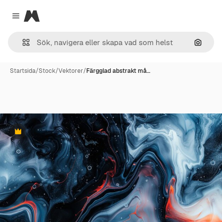
Magnific
Close menu
Sök eft
Startsida
/
Stock
/
Vektorer
/
Färgglad abstrakt må…
Premie