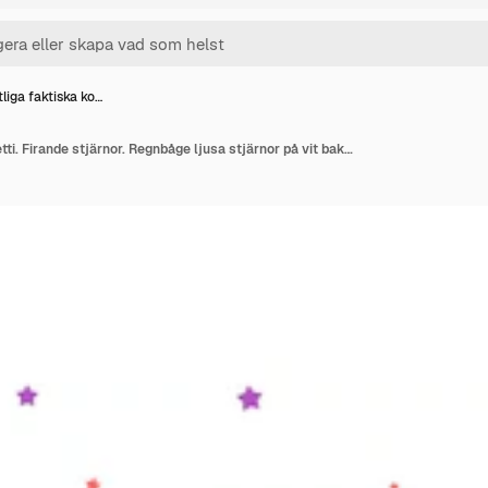
tliga faktiska ko…
Festliga faktiska konfetti. Firande stjärnor. Regnbåge ljusa stjärnor på vit bakgrund. Elegant festlig överläggsmall. Vertikal vektor bakgrund.