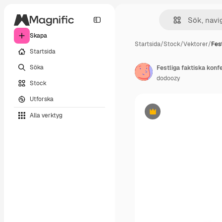
Skapa
Startsida
/
Stock
/
Vektorer
/
Fes
Startsida
Söka
dodoozy
Stock
Utforska
Alla verktyg
Premie