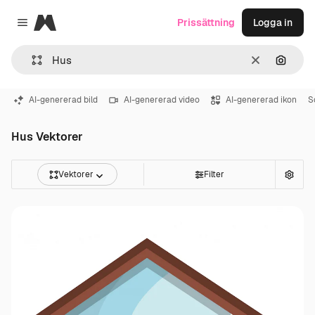
Magnific
Prissättning
Logga in
Close menu
Rensa
Sök eft
AI-genererad bild
AI-genererad video
AI-genererad ikon
S
Hus Vektorer
Vektorer
Filter