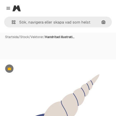
Magnific
Close menu
Sök eft
Startsida
/
Stock
/
Vektorer
/
Handritad illustrati…
Premie