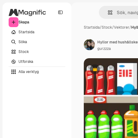
Skapa
Startsida
/
Stock
/
Vektorer
/
Hyl
Startsida
Söka
Hyllor med hushållskem
gurzzza
Stock
Utforska
Alla verktyg
Premie