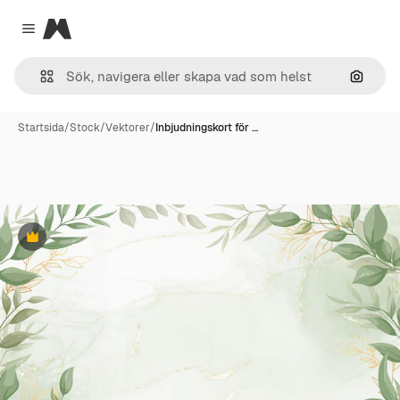
Magnific
Close menu
Sök eft
Startsida
/
Stock
/
Vektorer
/
Inbjudningskort för …
Premie