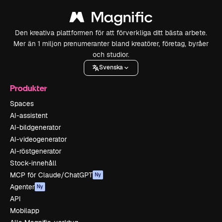
Den kreativa plattformen för att förverkliga ditt bästa arbete.
Mer än 1 miljon prenumeranter bland kreatörer, företag, byråer
och studior.
Svenska
Produkter
Spaces
AI-assistent
AI-bildgenerator
AI-videogenerator
AI-röstgenerator
Stock-innehåll
MCP för Claude/ChatGPT
Ny
Agenter
Ny
API
Mobilapp