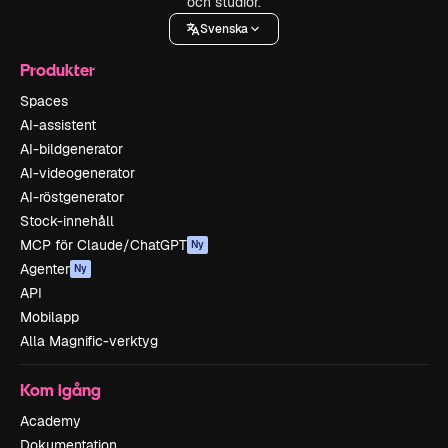
och studior.
Svenska
Produkter
Spaces
AI-assistent
AI-bildgenerator
AI-videogenerator
AI-röstgenerator
Stock-innehåll
MCP för Claude/ChatGPT
Ny
Agenter
Ny
API
Mobilapp
Alla Magnific-verktyg
Kom igång
Academy
Dokumentation