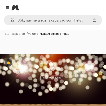
Magnific
Close menu
Sök eft
Startsida
/
Stock
/
Vektorer
/
Nattlig bokeh-effekt…
Premie