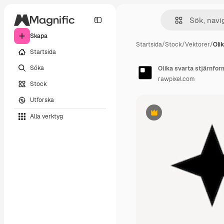
Skapa
Startsida
/
Stock
/
Vektorer
/
Olik
Startsida
Söka
rawpixel.com
Stock
Utforska
Alla verktyg
Premie