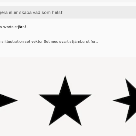
a svarta stjärnf…
Olika svarta stjärnforms illustration set vektor Set med svart stjärnburst form illustration i olika vektor design illustrationer Svart stjärnburst form vektor samling