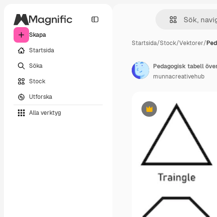
Skapa
Startsida
/
Stock
/
Vektorer
/
Ped
Startsida
Söka
munnacreativehub
Stock
Utforska
Alla verktyg
Premie