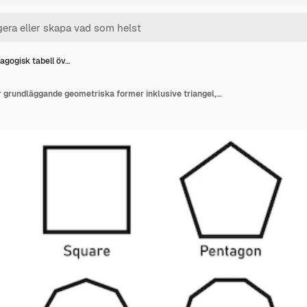
agogisk tabell öv…
Pedagogisk tabell över grundläggande geometriska former inklusive triangel, kvadrat, pentagon till dodekagon och cirkel i konturstil Vektorillustration