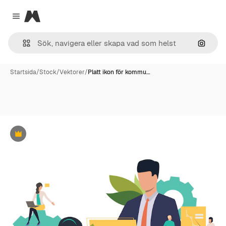
Magnific
Close menu
Sök eft
Startsida
/
Stock
/
Vektorer
/
Platt ikon för kommu…
Premie