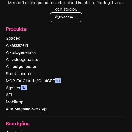
Mer än 1 miljon prenumeranter bland kreatörer, företag, byråer
och studior.
Svenska
Produkter
Spaces
AI-assistent
AI-bildgenerator
AI-videogenerator
AI-röstgenerator
Stock-innehåll
MCP för Claude/ChatGPT
Ny
Agenter
Ny
API
Mobilapp
Alla Magnific-verktyg
Kom igång