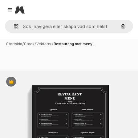
Magnific
Close menu
Sök eft
Startsida
/
Stock
/
Vektorer
/
Restaurang mat meny …
Premie