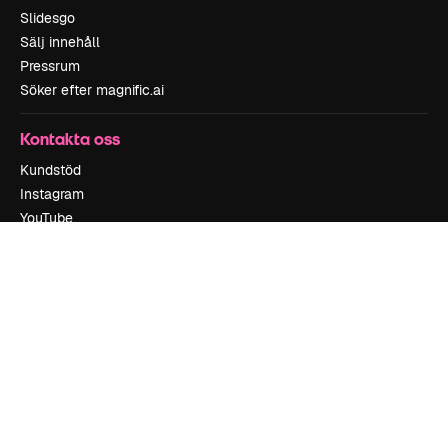
Slidesgo
Sälj innehåll
Pressrum
Söker efter magnific.ai
Kontakta oss
Kundstöd
Instagram
YouTube
LinkedIn
TikTok
Discord
X
Reddit
Copyright © 2010-
2026
Freepik Company S.L.U.
Alla rättigheter
reserverade
.