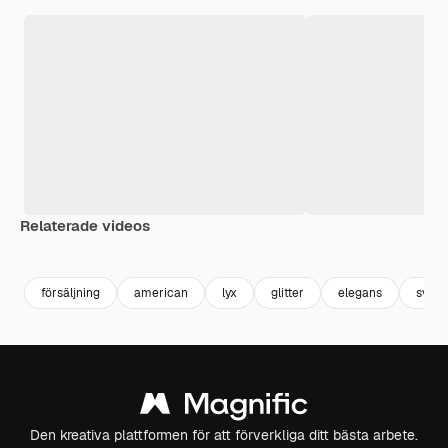
Relaterade videos
Premium
Premium
Premium
Premium
försäljning
american
lyx
glitter
elegans
svart
Den kreativa plattformen för att förverkliga ditt bästa arbete.