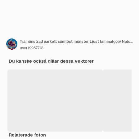
Trämönstrad parkett sömlöst mönster Ljust laminatgolv Naturträ interiör realistisk vektor
user19987712
Du kanske också gillar dessa vektorer
Relaterade foton