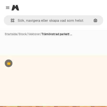
Magnific
Close menu
Sök eft
Startsida
/
Stock
/
Vektorer
/
Trämönstrad parkett …
Premie