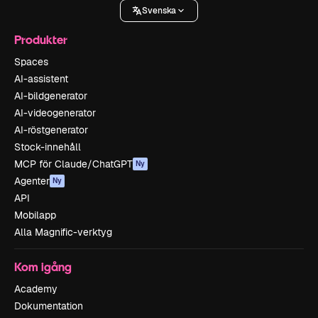
Svenska
Produkter
Spaces
AI-assistent
AI-bildgenerator
AI-videogenerator
AI-röstgenerator
Stock-innehåll
MCP för Claude/ChatGPT
Ny
Agenter
Ny
API
Mobilapp
Alla Magnific-verktyg
Kom igång
Academy
Dokumentation