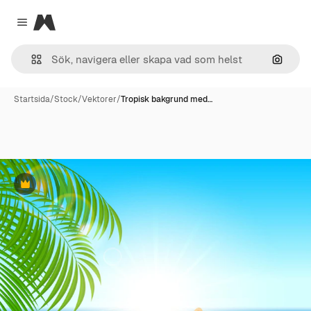
Magnific
Close menu
Sök eft
Startsida
/
Stock
/
Vektorer
/
Tropisk bakgrund med…
Premie