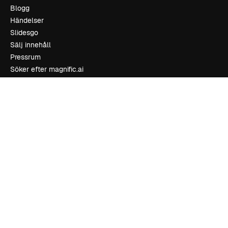
Blogg
Händelser
Slidesgo
Sälj innehåll
Pressrum
Söker efter magnific.ai
Kontakta oss
Kundstöd
Instagram
YouTube
LinkedIn
TikTok
Discord
X
Reddit