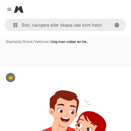
Magnific
Close menu
Sök eft
Startsida
/
Stock
/
Vektorer
/
Ung man viskar en he…
Premie