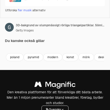
Utforska
fler musik
alternativ
3D-bakgrund av slumpmässigt rörliga triangelpartiklar. Sömlös loop.
Getty Images
Du kanske också gillar
Premium
Premium
Genereras av AI
Premium
Premium
poland
pyramid
modern
konst
mörk
design
Den kreativa plattformen för att förverkliga ditt bästa arbete.
Mer än 1 miljon prenumeranter bland kreatörer, företag, byråer
och studior.
Svenska