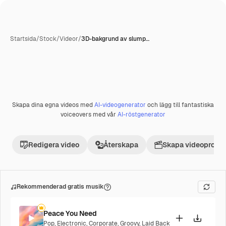
Startsida
/
Stock
/
Videor
/
3D-bakgrund av slump…
Skapa dina egna videos med
AI-videogenerator
och lägg till fantastiska
Premie
voiceovers med vår
AI-röstgenerator
Redigera video
Återskapa
Skapa videoprojek
Rekommenderad gratis musik
Peace You Need
Pop
,
Electronic
,
Corporate
,
Groovy
,
Laid Back