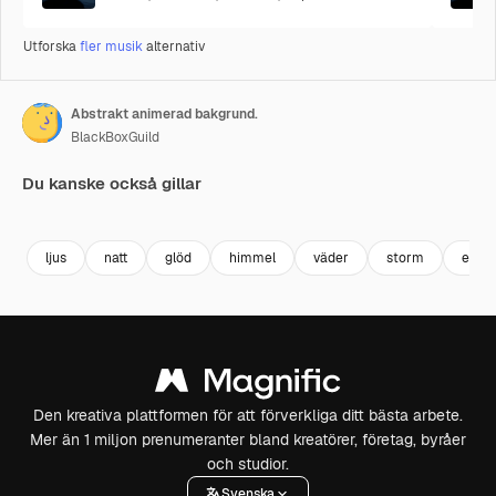
Utforska
fler musik
alternativ
Abstrakt animerad bakgrund.
BlackBoxGuild
Du kanske också gillar
Premium
Premium
Premium
Premium
ljus
natt
glöd
himmel
väder
storm
energ
Den kreativa plattformen för att förverkliga ditt bästa arbete.
Mer än 1 miljon prenumeranter bland kreatörer, företag, byråer
och studior.
Svenska