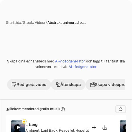
Startsida
/
Stock
/
Videor
/
Abstrakt animerad ba…
Skapa dina egna videos med
AI-videogenerator
och lägg till fantastiska
Premie
voiceovers med vår
AI-röstgenerator
Redigera video
Återskapa
Skapa videoprojek
Rekommenderad gratis musik
Litang
Ambient
,
Laid Back
,
Peaceful
,
Hopeful