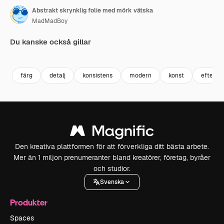
Abstrakt skrynklig folie med mörk vätska
MadMadBoy
Du kanske också gillar
Premium
Premium
Premium
Premium
Genereras a
färg
detalj
konsistens
modern
konst
efterta
Den kreativa plattformen för att förverkliga ditt bästa arbete.
Mer än 1 miljon prenumeranter bland kreatörer, företag, byråer
och studior.
Svenska
Produkter
Spaces