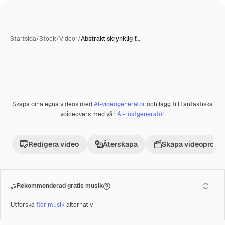
Startsida
/
Stock
/
Videor
/
Abstrakt skrynklig f…
Skapa dina egna videos med
AI-videogenerator
och lägg till fantastiska
Premie
voiceovers med vår
AI-röstgenerator
Redigera video
Återskapa
Skapa videoprojek
Rekommenderad gratis musik
Utforska
fler musik
alternativ