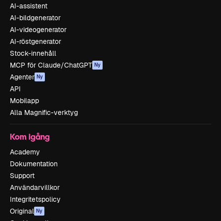
AI-assistent
AI-bildgenerator
AI-videogenerator
AI-röstgenerator
Stock-innehåll
MCP för Claude/ChatGPT
Ny
Agenter
Ny
API
Mobilapp
Alla Magnific-verktyg
Kom igång
Academy
Dokumentation
Support
Användarvillkor
Integritetspolicy
Original
Ny