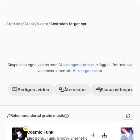
Startsida
/
Stock
/
Videor
/
Abstrakta färger spr…
Skapa dina egna videos med
AI-videogenerator
och lägg till fantastiska
Premie
voiceovers med vår
AI-röstgenerator
Redigera video
Återskapa
Skapa videoprojek
Rekommenderad gratis musik
Cosmic Funk
F
Electronic
,
Funk
,
Groovy
,
Energetic
P