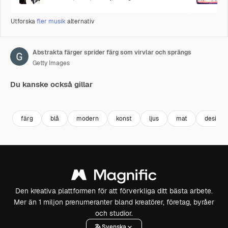
Utforska
fler musik
alternativ
Abstrakta färger sprider färg som virvlar och sprängs
Getty Images
Du kanske också gillar
Premium
Premium
Premium
Premium
färg
blå
modern
konst
ljus
mat
design
Den kreativa plattformen för att förverkliga ditt bästa arbete.
Mer än 1 miljon prenumeranter bland kreatörer, företag, byråer
och studior.
Svenska