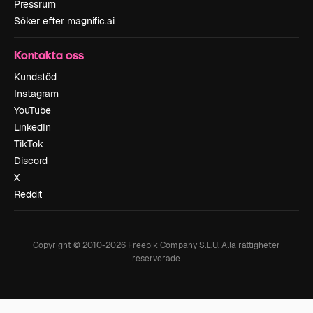
Pressrum
Söker efter magnific.ai
Kontakta oss
Kundstöd
Instagram
YouTube
LinkedIn
TikTok
Discord
X
Reddit
Copyright © 2010-
2026
Freepik Company S.L.U.
Alla rättigheter
reserverade
.