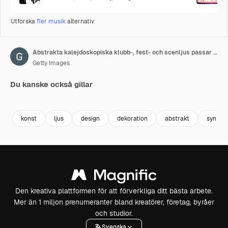
Utforska
fler musik
alternativ
Abstrakta kalejdoskopiska klubb-, fest- och scenljus passar bra för TV-program, konserter, musikprojektioner och VJ-projektioner på fester i nattklubbar, diskotek och trance-evenemang
Getty Images
Du kanske också gillar
Premium
Premium
Premium
Premium
konst
ljus
design
dekoration
abstrakt
symmet
Den kreativa plattformen för att förverkliga ditt bästa arbete.
Mer än 1 miljon prenumeranter bland kreatörer, företag, byråer
och studior.
Svenska