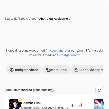
Startsida
/
Stock
/
Videor
/
Abstrakta kalejdosko…
Skapa dina egna videos med
AI-videogenerator
och lägg till fantastiska
Premie
voiceovers med vår
AI-röstgenerator
Redigera video
Återskapa
Skapa videoprojek
Rekommenderad gratis musik
Cosmic Funk
F
Electronic
,
Funk
,
Groovy
,
Energetic
P