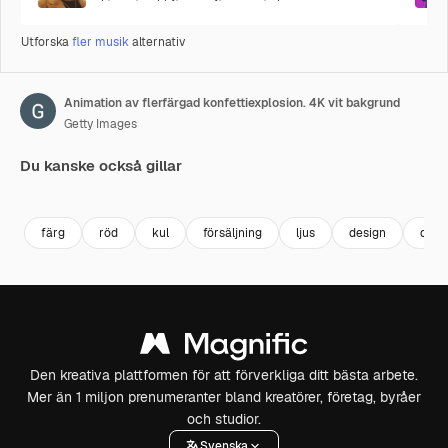
Utforska
fler musik
alternativ
Animation av flerfärgad konfettiexplosion. 4K vit bakgrund
Getty Images
Du kanske också gillar
Premium
Premium
Premium
Premium
färg
röd
kul
försäljning
ljus
design
deko
Den kreativa plattformen för att förverkliga ditt bästa arbete.
Mer än 1 miljon prenumeranter bland kreatörer, företag, byråer
och studior.
Svenska