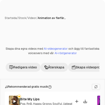
Startsida
/
Stock
/
Videor
/
Animation av flerfär…
Skapa dina egna videos med
AI-videogenerator
och lägg till fantastiska
Premie
voiceovers med vår
AI-röstgenerator
Redigera video
Återskapa
Skapa videoprojek
Rekommenderad gratis musik
Bite My Lips
Pop
,
RnB
,
Happy
,
Groovy
,
Soulful
,
Upbeat