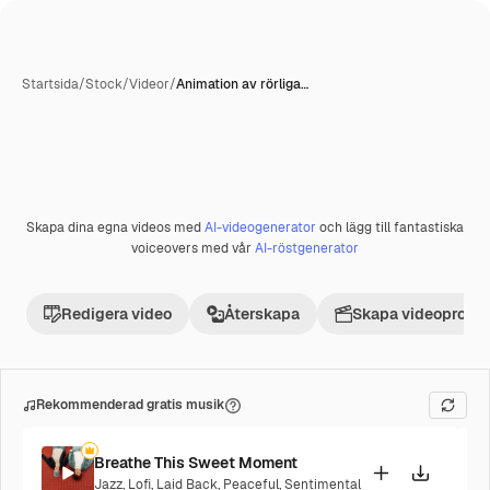
Startsida
/
Stock
/
Videor
/
Animation av rörliga…
AI-genererad
Skapa dina egna videos med
AI-videogenerator
och lägg till fantastiska
Premie
voiceovers med vår
AI-röstgenerator
Redigera video
Återskapa
Skapa videoprojek
Rekommenderad gratis musik
Breathe This Sweet Moment
Jazz
,
Lofi
,
Laid Back
,
Peaceful
,
Sentimental