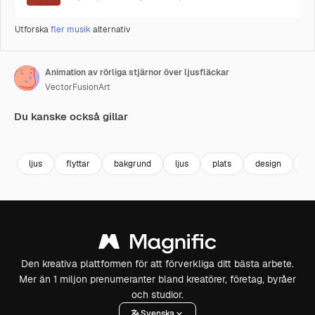
Utforska
fler musik
alternativ
Animation av rörliga stjärnor över ljusfläckar
VectorFusionArt
Du kanske också gillar
Premium
Premium
Genereras av AI
Premium
Premium
Genereras a
ljus
flyttar
bakgrund
ljus
plats
design
ab
Den kreativa plattformen för att förverkliga ditt bästa arbete.
Mer än 1 miljon prenumeranter bland kreatörer, företag, byråer
och studior.
Svenska