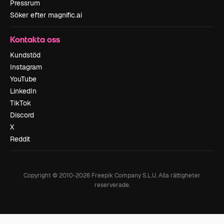
Pressrum
Söker efter magnific.ai
Kontakta oss
Kundstöd
Instagram
YouTube
LinkedIn
TikTok
Discord
X
Reddit
Copyright © 2010-
2026
Freepik Company S.L.U.
Alla rättigheter
reserverade
.