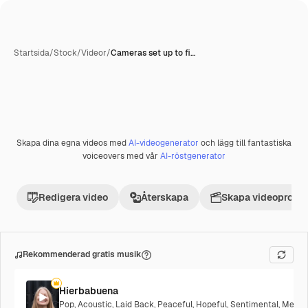
Startsida
/
Stock
/
Videor
/
Cameras set up to fi…
Skapa dina egna videos med
AI-videogenerator
och lägg till fantastiska
Premie
voiceovers med vår
AI-röstgenerator
Redigera video
Återskapa
Skapa videoprojek
Rekommenderad gratis musik
Hierbabuena
Pop
,
Acoustic
,
Laid Back
,
Peaceful
,
Hopeful
,
Sentimental
,
Melanc