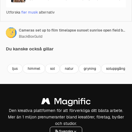
Utforska
fler musik
alternativ
Cameras set up to film timelapse sunset sunrise open field behind the scene
BlackBoxGuild
Du kanske också gillar
Premium
Premium
Premium
Premium
ljus
himmel
sol
natur
gryning
soluppgång
Den kreativa plattformen för att förverkliga ditt bästa arbete.
Mer än 1 miljon prenumeranter bland kreatörer, företag, byråer
och studior.
Svenska