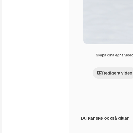
Skapa dina egna vide
Redigera video
Du kanske också gillar
Premium
Premium