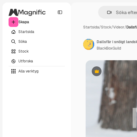
Skapa
Startsida
/
Stock
/
Videor
/
Dallsf
Startsida
Söka
Dallsfår i snöigt lands
BlackBoxGuild
Stock
Utforska
Alla verktyg
Premie