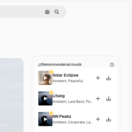
Sök efter bild
Söka
Rekommenderad musik
Solar Eclipse
Ambient
,
Peaceful
Litang
Ambient
,
Laid Back
,
Peaceful
,
Hopeful
NN Peaks
Ambient
,
Corporate
,
Laid Back
,
Peaceful
,
Hopef