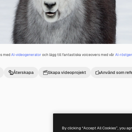
os med
AI-videogenerator
och lägg till fantastiska voiceovers med vår
AI-röstge
Återskapa
Skapa videoprojekt
Använd som ref
Premium
Premium
By clicking “Accept All Cookies”, you ag