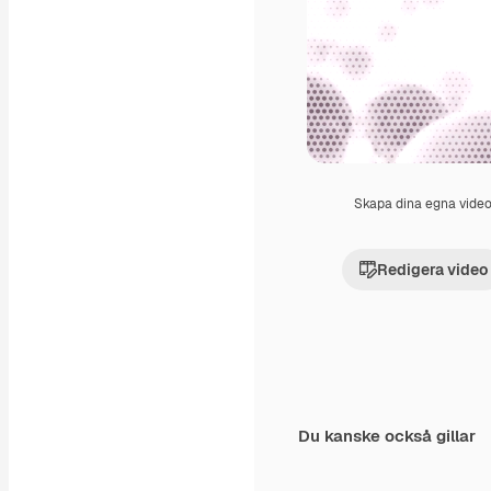
Skapa dina egna vide
Redigera video
Du kanske också gillar
Premium
Premium