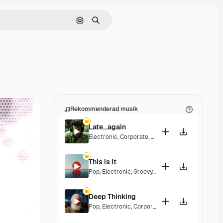
Sök efter bild
Söka
Rekommenderad musik
Late...again
Electronic
,
Corporate
,
Energetic
,
Hopeful
This is it
Pop
,
Electronic
,
Groovy
,
Hopeful
,
Elegant
Deep Thinking
Pop
,
Electronic
,
Corporate
,
Groovy
,
Hopeful