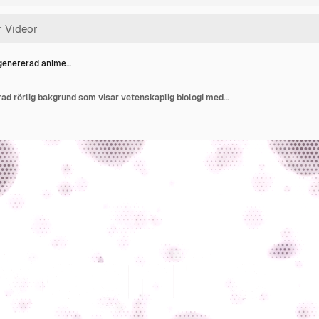
genererad anime…
Datorgenererad animerad rörlig bakgrund som visar vetenskaplig biologi med atomer, molekyler, partiklar, gener och DNA