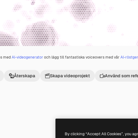
os med
AI-videogenerator
och lägg till fantastiska voiceovers med vår
AI-röstge
Återskapa
Skapa videoprojekt
Använd som ref
Premium
Premium
By clicking “Accept All Cookies”, you ag