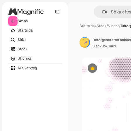
Skapa
Startsida
/
Stock
/
Videor
/
Dator
Startsida
Söka
BlackBoxGuild
Stock
Utforska
Alla verktyg
Premie